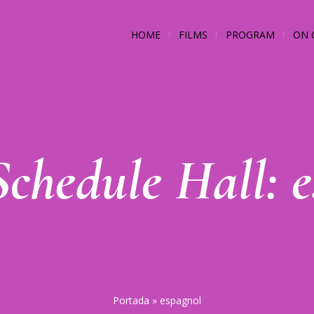
HOME
FILMS
PROGRAM
ON 
Schedule Hall:
e
Portada
»
espagnol